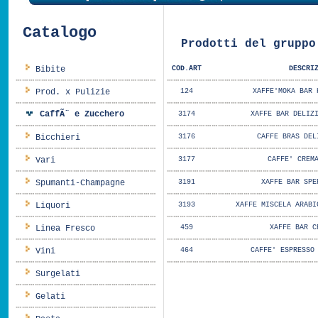
Catalogo
Prodotti del gruppo
Bibite
COD.ART
DESCRI
Prod. x Pulizie
124
XAFFE'MOKA BAR 
CaffÃ¨ e Zucchero
3174
XAFFE BAR DELIZ
Bicchieri
3176
CAFFE BRAS DEL
Vari
3177
CAFFE' CREM
Spumanti-Champagne
3191
XAFFE BAR SPE
Liquori
3193
XAFFE MISCELA ARABI
Linea Fresco
459
XAFFE BAR C
Vini
464
CAFFE' ESPRESSO
Surgelati
Gelati